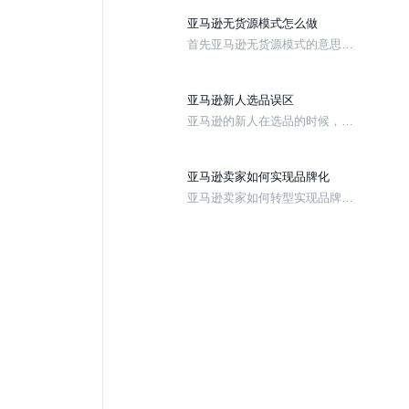
垃圾箱，剩下的是发送失败的。
亚马逊无货源模式怎么做
目前国内大陆大多数人会教你怎
首先亚马逊无货源模式的意思，
么样使用mailchimp这类工具，
就是指不发货至海外（俗称
允许用户订阅，也会告诉你去哪
FBA），全部在国外成交的订单
里拿到或者买到大量的消费者邮
都是从国内一件代发完成。无货
箱。但是，如果你无法发送出
亚马逊新人选品误区
源模式，由于是从国内发货，按
去，又或者，发送出去都进入到
亚马逊的新人在选品的时候，会
照官方的说法就是fulfillment by
垃圾箱了，你的营销，都是失败
有很多误区，尤其是工厂类卖
merchant（FBM）。FBM无货
的。
家。接下来将会快速讲解为什
源模式核心思路是在亚马逊上面
么。
亚马逊卖家如何实现品牌化
大规模的搬运国内1688网站或者
亚马逊卖家如何转型实现品牌
一件代发海外仓的产品，然后通
化？2021年，由于各类风险都
过产品的数量实现出单的可能。
不停上升，导致了亚马逊行业内
经常出现一夜倒闭的情况。越来
越多的卖家希望走上品牌化的道
路。