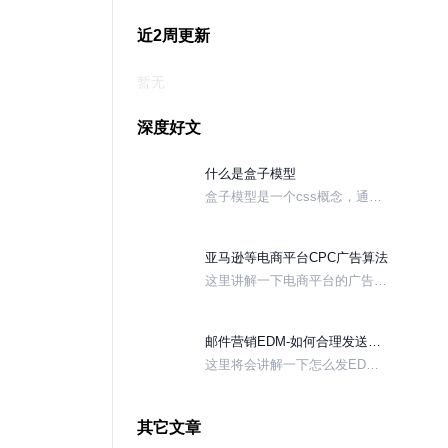
近2周更新
暂无
深度好文
什么是盒子模型
盒子模型是一个css概念，通俗
一点讲，就是一个盒子。这个盒
子里面放着你的*内容*。这个内
容可以是文字，这个内容当然也
亚马逊等电商平台CPC广告算法
可以是图片。
这里讲解一下电商平台的广告算
法，虽然每个公司的广告算法会
有一定的差异，但是有部分本质
是想通的。而我个人认为最值得
邮件营销EDM-如何合理发送营
去阅读的是阿里技术团队19年写
销邮件
这里将会讲解一下怎么发EDM
的cpc优化算法论文。
营销邮件才会有效。首先，我们
自己团队目前批量发送邮件的月
发送量在5~10万封左右，送达
其它文章
率在87%～92%，1%会进入到