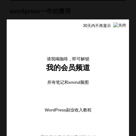
wordpress一年的费用
30天内不再显示
wordpress的整体费用一年下来大概是
6000左右
，因为
中间你会涉及到服务器，各类收费的插件等。这也是一
个使用wordpress的错觉，它是便宜，而且软件本身是
免费的。但是因为使用它，你需要服务器，需要有各类
请我喝咖啡，即可解锁
我的会员频道
插件，还需要有各类装修模版。这就带来了成本。
所有笔记和xmind脑图
SaaS工具建站
WordPress副业收入教程
无论是国内国外，都有很多SaaS建站工具，例如国内
的
shopline
。国内的建站工具像shopline，最大的优势
是中国本土客服，不会像shopify一样封号。无论是国