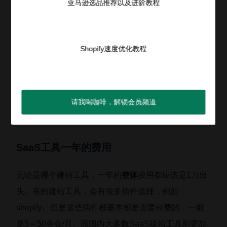
亚马逊选品推荐以及进阶教程
内国外的工具。
如何搭建
Shopify速度优化教程
这类SaaS建站工具的出现，纯粹是为了降低用户的时
间成本的。因为这类工具的设计，本身就是为了实现快
速上手的目的。这里也没有必要过度的介绍如何使用和
请我喝咖啡，解锁会员频道
搭建。
SaaS工具一年的费用
无论是哪个建站工具，一年的
整体
费用都应该是1万出
头。有的建站工具，会有很多插件选择，例如
shopify。但是这些插件都基本都是需要付费的，一般
是5～50美金/月。而国内大多数SaaS建站工具则更加