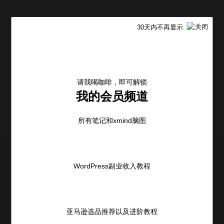
30天内不再显示
请我喝咖啡，即可解锁
我的会员频道
加入到VIP会员频道
所有笔记和xmind脑图
WordPress副业收入教程
其它文章
亚马逊选品-基于站内广告的选品策略
亚马逊选品推荐以及进阶教程
2021-07-22