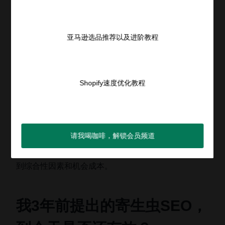
上面讲的是如何追踪你的效果，但是你又应
该如何评判你的ROI？
亚马逊选品推荐以及进阶教程
在平台电商越来越规范，打擦边球的成本越来越高昂的
时间点，站外推广可以极大的降低店铺风险。而这个事
Shopify速度优化教程
情很多时候都会被老板所忽视。很多站外推广需要投入
大量的资金（例如一个youtuber的合作往往在200美金
以上），但是所得到的ROI未必会很好看。这会极大程
度打击运营团队持续性投入站外的意愿。我在这里也只
请我喝咖啡，解锁会员频道
是适当的提议，在考量站外推广ROI的时候，需要考虑
到综合性因素和机会成本。
我3年前提出的寄生虫SEO，